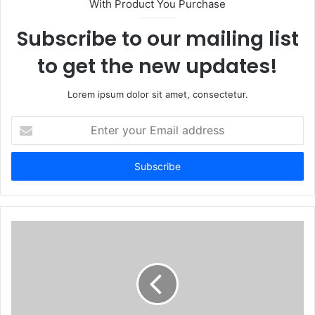
With Product You Purchase
e
Subscribe to our mailing list
to get the new updates!
Lorem ipsum dolor sit amet, consectetur.
E
n
t
e
r
y
o
u
r
E
m
a
i
l