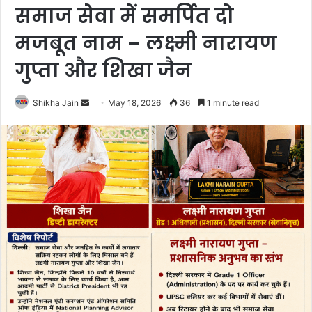
समाज सेवा में समर्पित दो
मजबूत नाम – लक्ष्मी नारायण
गुप्ता और शिखा जैन
Shikha Jain
S
May 18, 2026
36
1 minute read
e
n
d
a
n
e
m
a
i
l