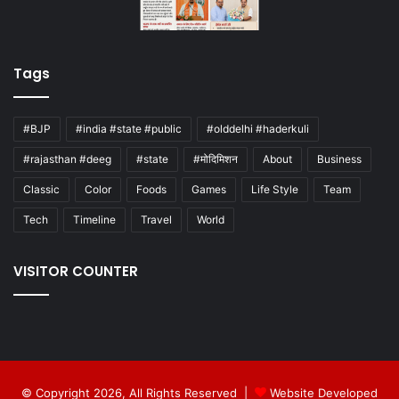
Tags
#BJP
#india #state #public
#olddelhi #haderkuli
#rajasthan #deeg
#state
#मोदिमिशन
About
Business
Classic
Color
Foods
Games
Life Style
Team
Tech
Timeline
Travel
World
VISITOR COUNTER
© Copyright 2026, All Rights Reserved |
Website Developed