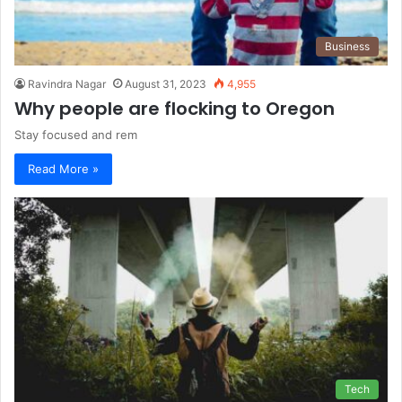
Business
Ravindra Nagar
August 31, 2023
4,955
Why people are flocking to Oregon
Stay focused and rem
Read More »
Tech