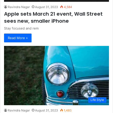
Ravindra Nagar
August 31, 2023
4,584
Apple sets March 21 event, Wall Street
sees new, smaller iPhone
Stay focused and rem
Read More »
Life Style
Ravindra Nagar
August 31, 2023
1,483