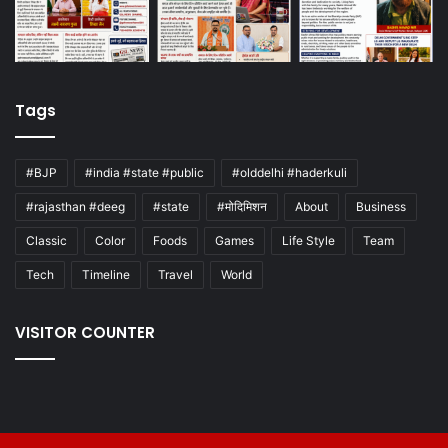
Tags
#BJP
#india #state #public
#olddelhi #haderkuli
#rajasthan #deeg
#state
#मोदिमिशन
About
Business
Classic
Color
Foods
Games
Life Style
Team
Tech
Timeline
Travel
World
VISITOR COUNTER