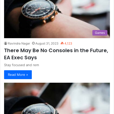
Games
Ravindra Nagar
August 31, 2023
4,123
There May Be No Consoles in the Future,
EA Exec Says
Stay focused and rem
Read More »