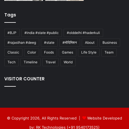
Tags
#BJP
#india #state #public
#olddelhi #haderkuli
#rajasthan #deeg
#state
#मोदिमिशन
About
Business
Classic
Color
Foods
Games
Life Style
Team
Tech
Timeline
Travel
World
VISITOR COUNTER
© Copyright 2026, All Rights Reserved |
Website Developed
by: RK Technologies (+91 9540173525)