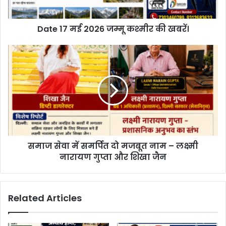
a
d
d
Date 17 मई 2026 जम्मू कश्मीर की खबरें।
r
e
s
s
समाज सेवा में समर्पित दो मजबूत नाम – लक्ष्मी
नारायण गुप्ता और शिखा जैन
Related Articles