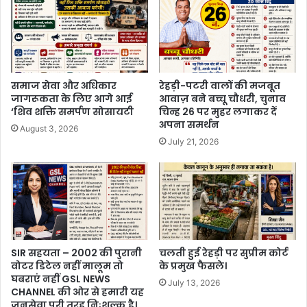
समाज सेवा और अधिकार
रेहड़ी-पटरी वालों की मजबूत
जागरूकता के लिए आगे आई
आवाज़ बने बच्चू चौधरी, चुनाव
‘शिव शक्ति समर्पण सोसायटी
चिन्ह 26 पर मुहर लगाकर दें
अपना समर्थन
August 3, 2026
July 21, 2026
SIR सहयता – 2002 की पुरानी
चलती हुई रेहड़ी पर सुप्रीम कोर्ट
वोटर डिटेल नहीं मालूम तो
के प्रमुख फैसले।
घबराएं नहीं GSL NEWS
July 13, 2026
CHANNEL की ओर से हमारी यह
जनसेवा पूरी तरह निःशुल्क है।