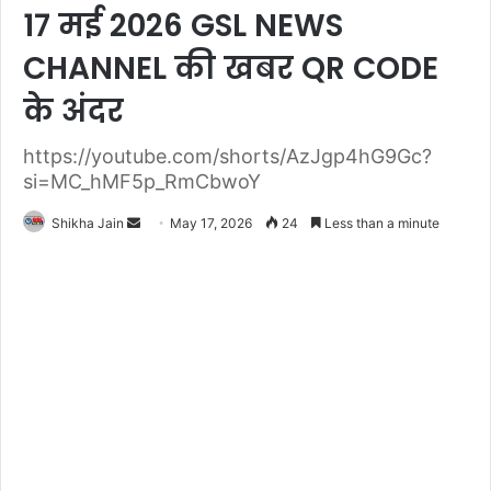
17 मई 2026 GSL NEWS
CHANNEL की खबर QR CODE
के अंदर
https://youtube.com/shorts/AzJgp4hG9Gc?
si=MC_hMF5p_RmCbwoY
Shikha Jain
S
May 17, 2026
24
Less than a minute
e
n
d
a
n
e
m
a
i
l