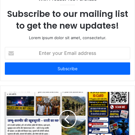
e
Subscribe to our mailing list
to get the new updates!
Lorem ipsum dolor sit amet, consectetur.
E
n
t
e
r
y
o
u
r
E
m
a
i
l