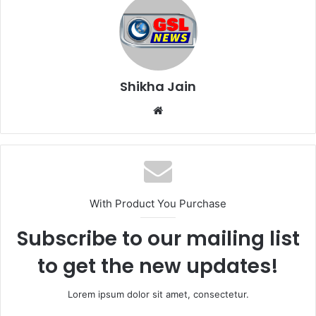
Shikha Jain
W
e
b
s
i
t
With Product You Purchase
e
Subscribe to our mailing list
to get the new updates!
Lorem ipsum dolor sit amet, consectetur.