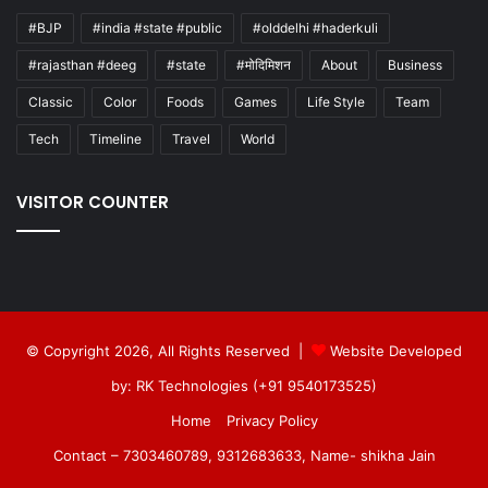
#BJP
#india #state #public
#olddelhi #haderkuli
#rajasthan #deeg
#state
#मोदिमिशन
About
Business
Classic
Color
Foods
Games
Life Style
Team
Tech
Timeline
Travel
World
VISITOR COUNTER
© Copyright 2026, All Rights Reserved |
Website Developed
by: RK Technologies (+91 9540173525)
Home
Privacy Policy
Contact – 7303460789, 9312683633, Name- shikha Jain