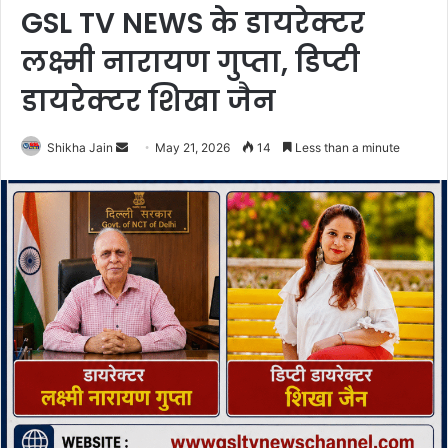
GSL TV NEWS के डायरेक्टर
लक्ष्मी नारायण गुप्ता, डिप्टी
डायरेक्टर शिखा जैन
Shikha Jain
S
May 21, 2026
14
Less than a minute
e
n
d
a
n
e
m
a
i
l