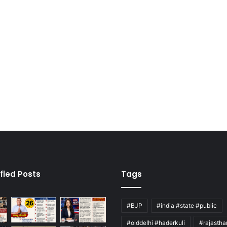
fied Posts
Tags
#BJP
#india #state #public
#olddelhi #haderkuli
#rajasth