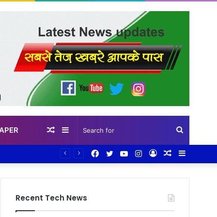
PAPER
Random
Sidebar
Search
Facebook
Twitter
YouTube
Instagram
Log
Random
Sidebar
Article
for
In
Article
Recent Tech News