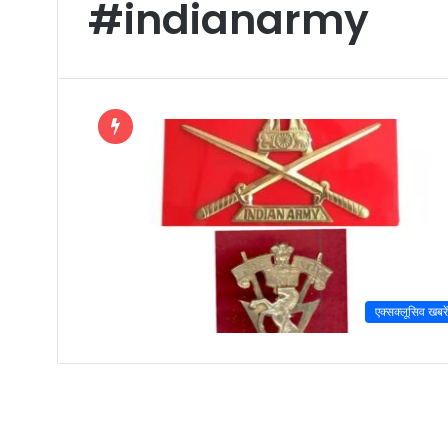
#indianarmy
एक्सक्लूसिव खबरें