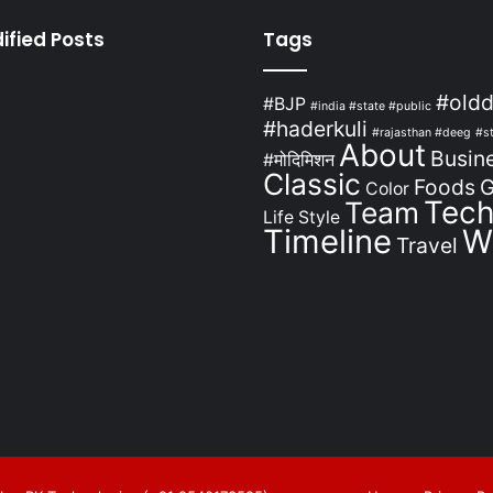
ified Posts
Tags
#oldd
#BJP
#india #state #public
#haderkuli
#rajasthan #deeg
#s
About
Busin
#मोदिमिशन
Classic
Foods
Color
Tec
Team
Life Style
Timeline
W
Travel