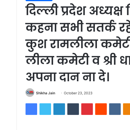
दिल्ली प्रदेश अध्यक
कहना सभी सतर्क रहें
कुश रामलीला कमेटी श
लीला कमेटी व श्री ध
अपना दान ना दे।
Shikha Jain
S
October 23, 2023
e
Facebook
Twitter
LinkedIn
Tumblr
Pinterest
Reddit
VKontakte
n
d
a
n