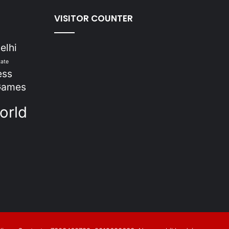
VISITOR COUNTER
elhi
tate
ess
Games
h
orld