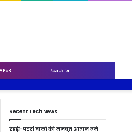
PAPER
Random
Sidebar
Search
Facebook
Twitter
YouTube
Instagram
Log
Random
Sidebar
Article
for
In
Article
Recent Tech News
रेहड़ी-पटरी वालों की मजबूत आवाज़ बने