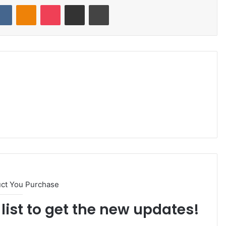
VKontakte
Odnoklassniki
Pocket
Share via Email
Print
uct You Purchase
list to get the new updates!