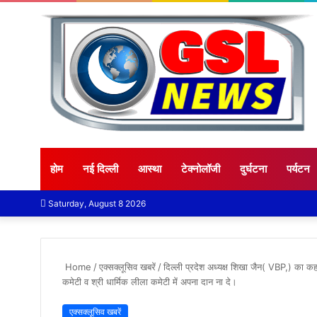
होम
नई दिल्ली
आस्था
टेक्नोलॉजी
दुर्घटना
पर्यटन
Saturday, August 8 2026
Home
/
एक्सक्लूसिव खबरें
/
दिल्ली प्रदेश अध्यक्ष शिखा जैन( VBP,) का कहन
कमेटी व श्री धार्मिक लीला कमेटी में अपना दान ना दे।
एक्सक्लूसिव खबरें