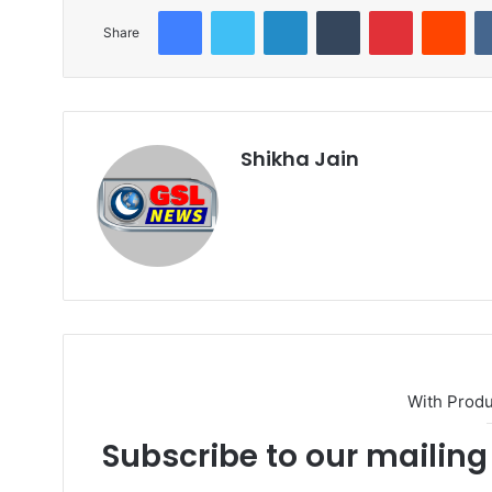
Facebook
Twitter
LinkedIn
Tumblr
Pinterest
Reddit
Share
Shikha Jain
W
e
b
s
i
t
e
With Prod
Subscribe to our mailing 