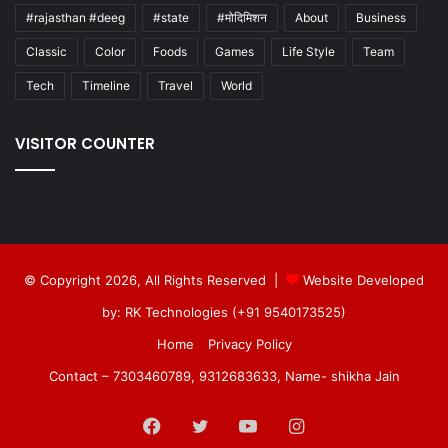
#rajasthan #deeg
#state
#मोदिमिशन
About
Business
Classic
Color
Foods
Games
Life Style
Team
Tech
Timeline
Travel
World
VISITOR COUNTER
© Copyright 2026, All Rights Reserved |
Website Developed
by: RK Technologies (+91 9540173525)
Home
Privacy Policy
Contact – 7303460789, 9312683633, Name- shikha Jain
Facebook
Twitter
YouTube
Instagram