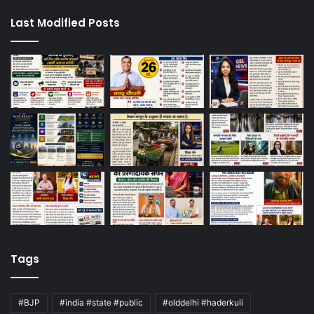
Last Modified Posts
Tags
#BJP
#india #state #public
#olddelhi #haderkuli