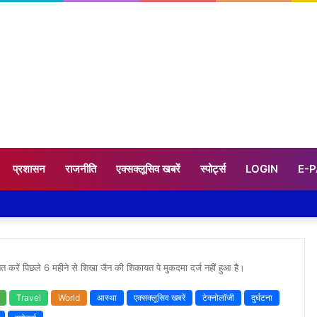
प्रशासन
राजनीति
एक्सक्लूसिव खबरें
स्पोर्ट्स
LOGIN
E-
बित करें पिछले 6 महीने से शिखा जैन की शिकायत पे मुकदमा दर्ज नहीं हुआ है।
Travel
World
आस्था
एक्सक्लूसिव खबरें
टेक्नोलॉजी
दुर्घटना