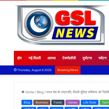
होम
नई दिल्ली
आस्था
टेक्नोलॉजी
दुर्घटना
पर्यटन
Thursday, August 6 2026
Breaking News
Home
/
Blog
/
भारत देश के राष्ट्रपति, दिल्ली पुलिस कमिश्नर को निलं
Blog
Business
Foods
Games
Life Style
Tech