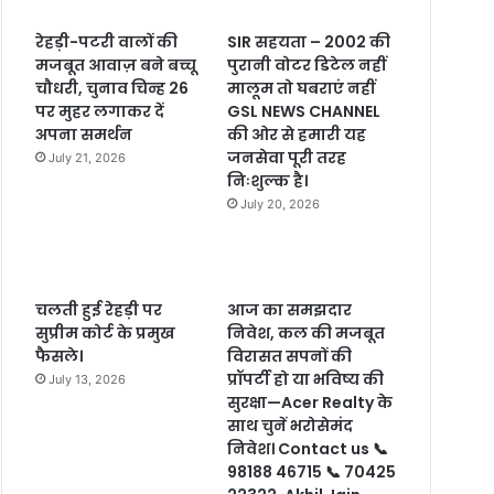
रेहड़ी-पटरी वालों की
SIR सहयता – 2002 की
मजबूत आवाज़ बने बच्चू
पुरानी वोटर डिटेल नहीं
चौधरी, चुनाव चिन्ह 26
मालूम तो घबराएं नहीं
पर मुहर लगाकर दें
GSL NEWS CHANNEL
अपना समर्थन
की ओर से हमारी यह
जनसेवा पूरी तरह
July 21, 2026
निःशुल्क है।
July 20, 2026
चलती हुई रेहड़ी पर
आज का समझदार
सुप्रीम कोर्ट के प्रमुख
निवेश, कल की मजबूत
फैसले।
विरासत सपनों की
प्रॉपर्टी हो या भविष्य की
July 13, 2026
सुरक्षा—Acer Realty के
साथ चुनें भरोसेमंद
निवेश। Contact us 📞
98188 46715 📞 70425