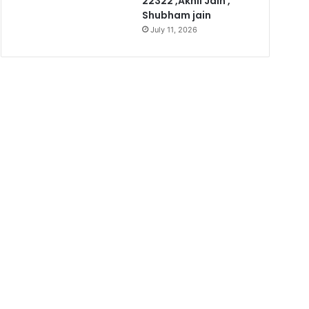
22322 ,Akhil Jain ,
Shubham jain
July 11, 2026