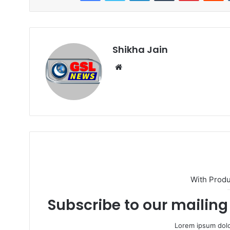
Shikha Jain
W
e
b
s
i
t
e
With Prod
Subscribe to our mailing 
Lorem ipsum dolo