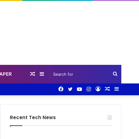
PAPER
Random
Sidebar
Search
Facebook
Twitter
YouTube
Instagram
Log
Random
Sidebar
Article
for
In
Article
Recent Tech News