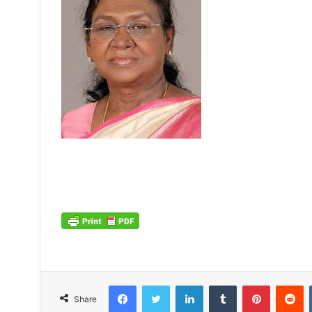
Facebook
Twitter
LinkedIn
Tumblr
Pinterest
Reddit
Share