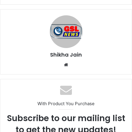
Shikha Jain
W
e
b
s
i
t
With Product You Purchase
e
Subscribe to our mailing list
to get the new updates!