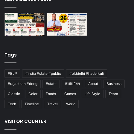
Tags
#BJP
#india #state #public
#olddelhi #haderkuli
#rajasthan #deeg
#state
#मोदिमिशन
About
Business
Classic
Color
Foods
Games
Life Style
Team
Tech
Timeline
Travel
World
VISITOR COUNTER