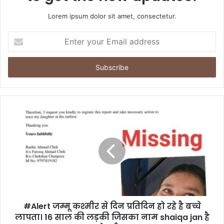
Lorem ipsum dolor sit amet, consectetur.
E
n
t
e
r
y
o
u
r
E
m
a
i
l
a
d
d
#Alert जम्मू कश्मीर से दिन प्रतिदिन हो रहे है बच्चे
r
लापता। 16 साल की लड़की जिसका नाम shaiqa jan है