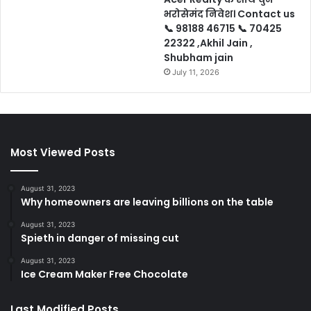
भरोसेमंद निवेश। Contact us
📞 98188 46715 📞 70425
22322 ,Akhil Jain ,
Shubham jain
July 11, 2026
Most Viewed Posts
August 31, 2023
Why homeowners are leaving billions on the table
August 31, 2023
Spieth in danger of missing cut
August 31, 2023
Ice Cream Maker Free Chocolate
Last Modified Posts