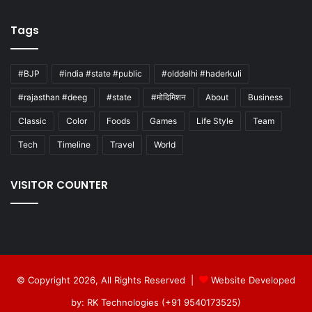
Tags
#BJP
#india #state #public
#olddelhi #haderkuli
#rajasthan #deeg
#state
#मोदिमिशन
About
Business
Classic
Color
Foods
Games
Life Style
Team
Tech
Timeline
Travel
World
VISITOR COUNTER
© Copyright 2026, All Rights Reserved |
Website Developed
by: RK Technologies (+91 9540173525)