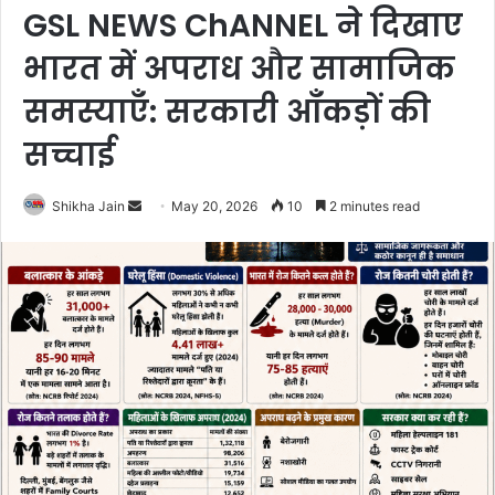
GSL NEWS ChANNEL ने दिखाए
भारत में अपराध और सामाजिक
समस्याएँ: सरकारी आँकड़ों की
सच्चाई
Shikha Jain
S
May 20, 2026
10
2 minutes read
e
n
d
a
n
e
m
a
i
l