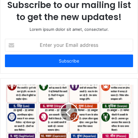
Subscribe to our mailing list
to get the new updates!
Lorem ipsum dolor sit amet, consectetur.
E
n
t
e
r
y
o
u
r
E
m
a
i
l
a