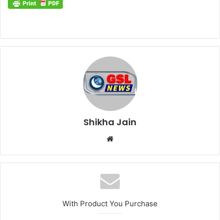
Shikha Jain
W
e
b
s
i
t
With Product You Purchase
e