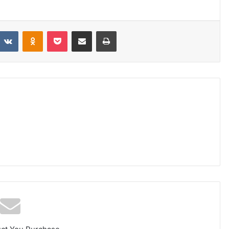
VKontakte
Odnoklassniki
Pocket
Share via Email
Print