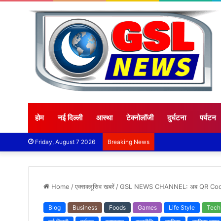
होम
नई दिल्ली
आस्था
टेक्नोलॉजी
दुर्घटना
पर्यटन
Friday, August 7 2026
Breaking News
Home
/
एक्सक्लूसिव खबरें
/
GSL NEWS CHANNEL: अब QR Code से 
Blog
Business
Foods
Games
Life Style
Tech