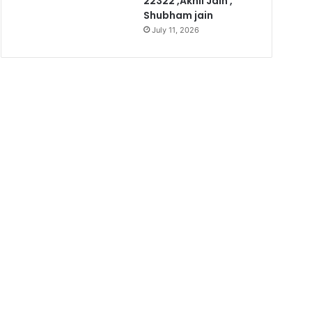
22322 ,Akhil Jain ,
Shubham jain
July 11, 2026