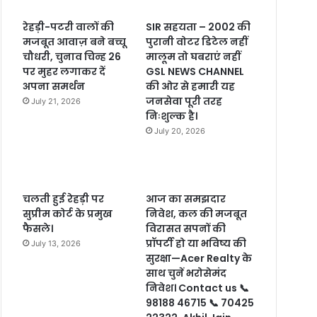
रेहड़ी-पटरी वालों की
SIR सहयता – 2002 की
मजबूत आवाज़ बने बच्चू
पुरानी वोटर डिटेल नहीं
चौधरी, चुनाव चिन्ह 26
मालूम तो घबराएं नहीं
पर मुहर लगाकर दें
GSL NEWS CHANNEL
अपना समर्थन
की ओर से हमारी यह
जनसेवा पूरी तरह
July 21, 2026
निःशुल्क है।
July 20, 2026
चलती हुई रेहड़ी पर
आज का समझदार
सुप्रीम कोर्ट के प्रमुख
निवेश, कल की मजबूत
फैसले।
विरासत सपनों की
प्रॉपर्टी हो या भविष्य की
July 13, 2026
सुरक्षा—Acer Realty के
साथ चुनें भरोसेमंद
निवेश। Contact us 📞
98188 46715 📞 70425