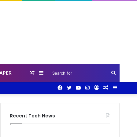
PAPER
Random
Sidebar
Search
Facebook
Twitter
YouTube
Instagram
Log
Random
Sidebar
Article
for
In
Article
Recent Tech News